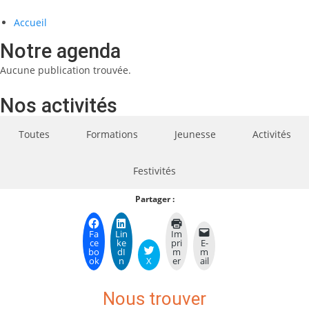
Accueil
Notre agenda
Aucune publication trouvée.
Nos activités
Toutes
Formations
Jeunesse
Activités
Festivités
Partager :
Fa
Lin
Im
ce
ke
pri
E-
bo
dI
m
m
ok
n
X
er
ail
Nous trouver