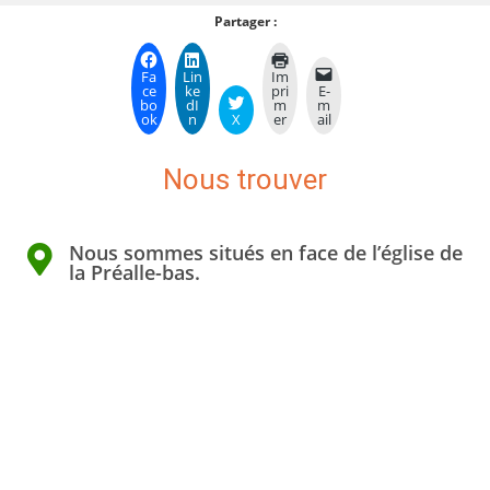
Partager :
Fa
Lin
Im
ce
ke
pri
E-
bo
dI
m
m
ok
n
X
er
ail
Nous trouver
Nous sommes situés en face de l’église de
la Préalle-bas.