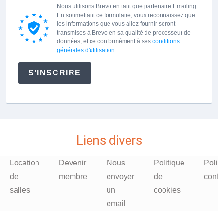
Nous utilisons Brevo en tant que partenaire Emailing.
En soumettant ce formulaire, vous reconnaissez que
les informations que vous allez fournir seront
transmises à Brevo en sa qualité de processeur de
données; et ce conformément à ses
conditions
générales d'utilisation
.
S'INSCRIRE
Liens divers
Location
Devenir
Nous
Politique
Poli
de
membre
envoyer
de
conf
salles
un
cookies
email