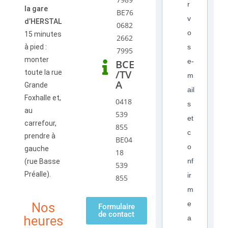
r
la gare
BE76
v
d’HERSTAL
0682
o
15 minutes
2662
à pied :
s
7995
monter
e-
BCE
/TV
toute la rue
m
A
Grande
ail
Foxhalle et,
0418
s
au
539
et
carrefour,
855
c
prendre à
BE04
o
gauche
18
nf
(rue Basse
539
Préalle).
ir
855
m
e
Nos
Formulaire
de contact
heures
a