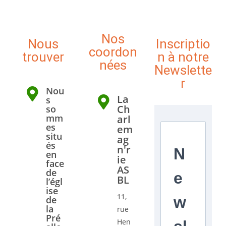
Nos
Nous
Inscriptio
coordon
trouver
n à notre
nées
Newslette
r
Nou
La
s
Ch
so
mm
arl
es
em
situ
ag
és
n'r
N
en
ie
face
AS
de
e
BL
l’égl
ise
11,
w
de
la
rue
Pré
Hen