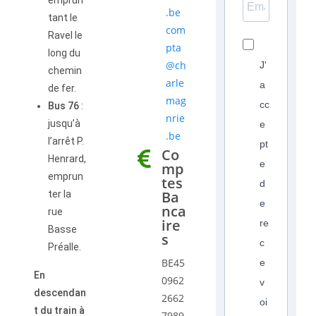
.be
tant le
com
Ravel le
pta
long du
@ch
J'
chemin
arle
a
de fer.
mag
cc
Bus 76
:
nrie
jusqu’à
e
.be
l’arrêt P.
pt
Co
Henrard,
e
mp
emprun
tes
d
Ba
ter la
e
nca
rue
ire
re
Basse
s
c
Préalle.
BE45
e
En
0962
v
descendan
2662
oi
t du train à
7989