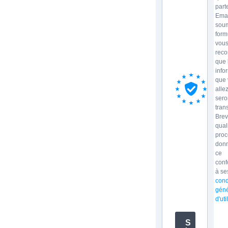
part
Emai
soum
form
vou
reco
que 
info
que 
allez
sero
tran
Brev
qual
proc
donn
ce
con
à se
cond
géné
d'uti
S