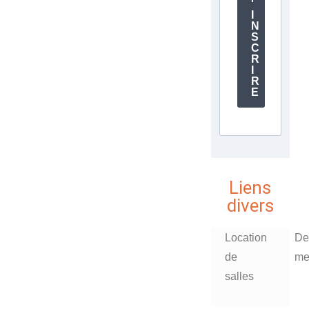
'
I
N
S
C
R
I
R
E
Liens
divers
Location
De
de
me
salles