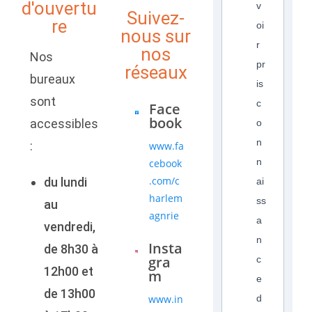
d'ouvertu
v
Suivez-
re
oi
nous sur
r
nos
Nos
pr
réseaux
bureaux
is
sont
c
Face
book
accessibles
o
n
:
www.fa
n
cebook
.com/c
du lundi
ai
harlem
ss
au
agnrie
a
vendredi,
n
Insta
de 8h30 à
gra
c
12h00 et
m
e
de 13h00
www.in
d