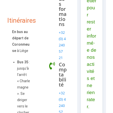
etter
s
pou
for
ma
r
tio
Itinéraires
rest
ns
er
En bus au
+32
infor
départ de
(0) 4
mé·
Coronmeu
240
e de
se
à Liège
57
nos
21
Bus 35
:
Co
acti
mp
jusqu’à
vité
ta
l’arrêt
s et
bili
« Charle
té
ne
magne
rien
+32
». Se
(0) 4
rate
diriger
240
r.
vers le
57
clocher