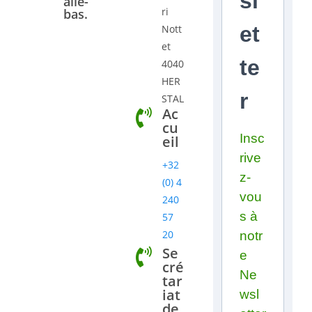
sl
alle-
ri
bas.
et
Nott
et
te
4040
HER
r
STAL
Ac
cu
Insc
eil
rive
+32
z-
(0) 4
vou
240
s à
57
20
notr
Se
e
cré
Ne
tar
iat
wsl
de