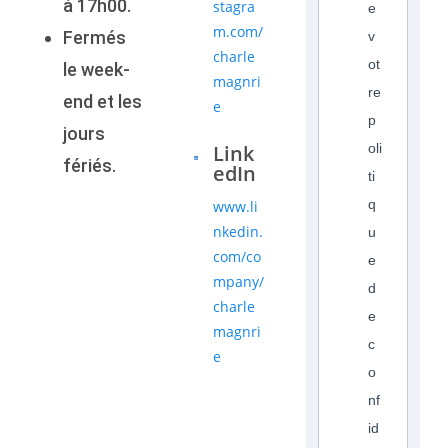
à 17h00.
stagra
e
m.com/
Fermés
v
charle
ot
le week-
magnri
re
end et les
e
p
jours
Link
oli
fériés.
edIn
ti
q
www.li
nkedin.
u
com/co
e
mpany/
d
charle
e
magnri
c
e
o
nf
id