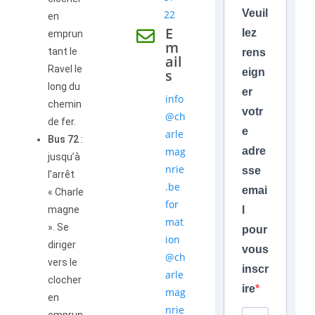
Veuil
22
en
E
lez
emprun
m
tant le
rens
ail
Ravel le
s
eign
long du
er
info
chemin
votr
@ch
de fer.
e
arle
Bus 72
:
mag
adre
jusqu’à
nrie
sse
l’arrêt
.be
emai
« Charle
for
magne
l
mat
». Se
pour
ion
diriger
vous
@ch
vers le
inscr
arle
clocher
ire
mag
en
nrie
emprun