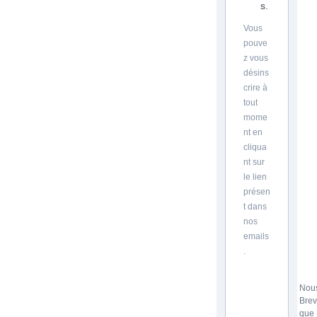
s.
Vous
pouve
z vous
désins
crire à
tout
mome
nt en
cliqua
nt sur
le lien
présen
t dans
nos
emails
.
Nous
Brev
que