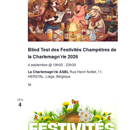
n
s
Blind Test des Festivités Champêtres de
la Charlemagn’rie 2026
4 septembre @ 19h00
-
23h30
La Charlemagn'rie ASBL
Rue Henri Nottet, 11,
HERSTAL, Liège, Belgique
5€
VEN
4