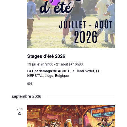
o
n
n
d
n
n
e
p
e
v
a
z
u
u
r
e
n
c
s
e
o
É
d
Stages d’été 2026
n
v
a
s
è
13 juillet @ 9h00
-
21 août @ 16h00
t
La Charlemagn'rie ASBL
Rue Henri Nottet, 11,
n
u
e
HERSTAL, Liège, Belgique
e
l
.
60€
m
t
e
a
septembre 2026
n
t
t
VEN
i
4
o