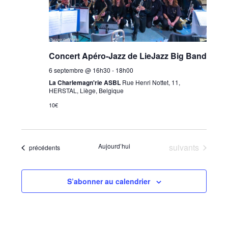
Concert Apéro-Jazz de LieJazz Big Band
6 septembre @ 16h30
-
18h00
La Charlemagn'rie ASBL
Rue Henri Nottet, 11,
HERSTAL, Liège, Belgique
10€
Évènements
Aujourd’hui
suivants
Évènements
précédents
S’abonner au calendrier