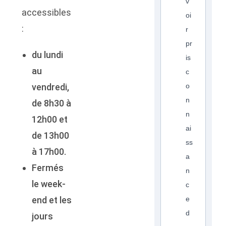
v
accessibles
oi
:
r
pr
du lundi
is
au
c
vendredi,
o
n
de 8h30 à
n
12h00 et
ai
de 13h00
ss
à 17h00.
a
Fermés
n
le week-
c
end et les
e
d
jours