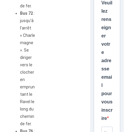
Veuil
de fer.
lez
Bus 72
:
rens
jusqu’à
eign
l’arrêt
« Charle
er
magne
votr
». Se
e
diriger
adre
vers le
sse
clocher
emai
en
l
emprun
pour
tant le
Ravel le
vous
long du
inscr
chemin
ire
de fer.
Bus 76
: