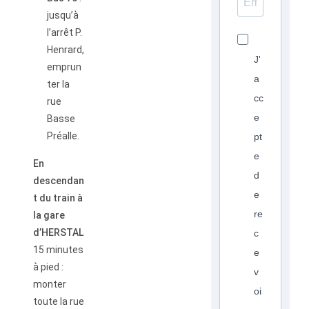
jusqu’à
l’arrêt P.
Henrard,
J'
emprun
a
ter la
cc
rue
e
Basse
Préalle.
pt
e
En
d
descendan
e
t du train à
re
la gare
d’HERSTAL
c
15 minutes
e
à pied :
v
monter
oi
toute la rue