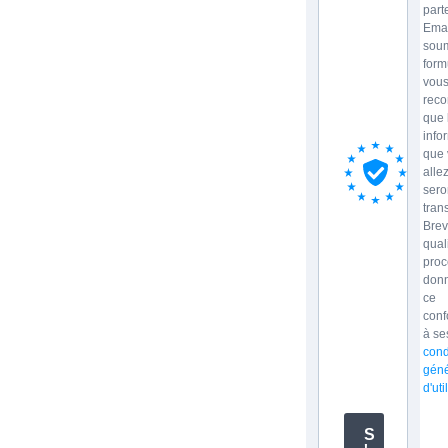
part
Emai
soum
form
vou
reco
que 
info
que 
allez
sero
tran
Brev
qual
proc
donn
ce
con
à se
cond
géné
d'uti
S