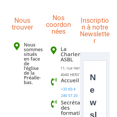
Nos
Nous
Inscriptio
coordon
trouver
n à notre
nées
Newslette
r
Nous
La
sommes
Charlemagn'rie
situés
en face
ASBL
de
l’église
11, rue Henri Nottet
de la
4040 HERSTAL
N
Préalle-
Accueil
bas.
e
+32 (0) 4
240 57 20
w
Secrétariat
des
formations
sl