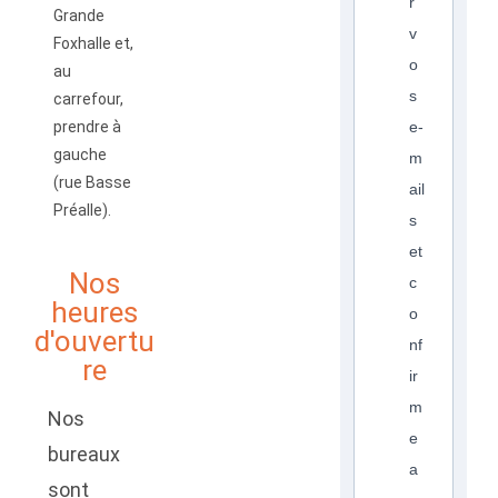
r
Grande
v
Foxhalle et,
o
au
s
carrefour,
prendre à
e-
gauche
m
(rue Basse
ail
Préalle).
s
et
Nos
c
heures
o
d'ouvertu
nf
re
ir
m
Nos
e
bureaux
a
sont