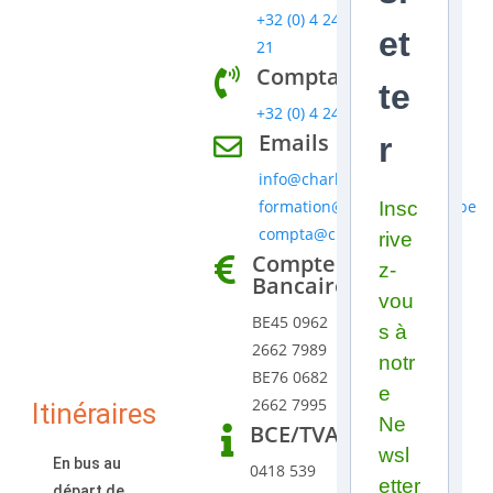
+32 (0) 4 240 57
et
21
Comptabilité
te
+32 (0) 4 240 57 22
Emails
r
info@charlemagnrie.be
formation@charlemagnrie.be
Insc
compta@charlemagnrie.be
rive
Comptes
z-
Bancaires
vou
BE45 0962
s à
2662 7989
notr
BE76 0682
e
2662 7995
Itinéraires
Ne
BCE/TVA
wsl
En bus au
0418 539
etter
départ de