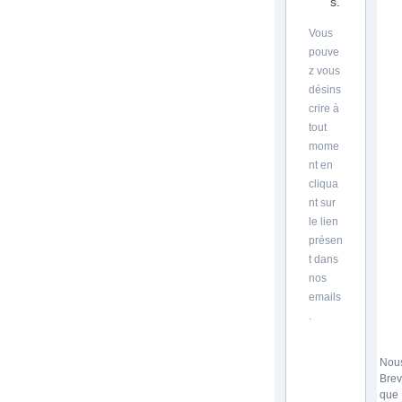
s.
Vous
pouve
z vous
désins
crire à
tout
mome
nt en
cliqua
nt sur
le lien
présen
t dans
nos
emails
.
Nous
Brev
que