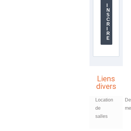
'
I
N
S
C
R
I
R
E
Liens
divers
Location
De
de
me
salles