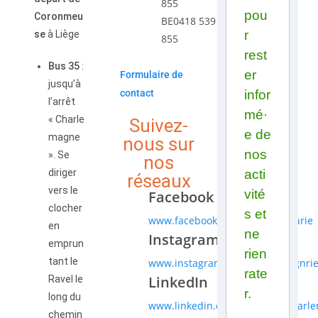
855
pou
Coronmeu
BE0418 539
r
se
à Liège
855
rest
Bus 35
:
er
Formulaire de
jusqu’à
contact
infor
l’arrêt
mé·
« Charle
Suivez-
e de
magne
nous sur
nos
». Se
nos
diriger
acti
réseaux
vers le
vité
Facebook
clocher
s et
www.facebook.com/charlemagnrie
en
ne
Instagram
emprun
rien
tant le
www.instagram.com/charlemagnri
rate
LinkedIn
Ravel le
r.
long du
www.linkedin.com/company/charle
chemin