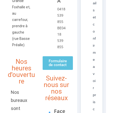
A
Grande
ail
Foxhalle et,
0418
s
au
539
et
carrefour,
855
c
prendre à
BE04
o
gauche
18
nf
(rue Basse
539
Préalle).
ir
855
m
e
Nos
Formulaire
de contact
heures
a
d'ouvertu
v
Suivez-
re
oi
nous sur
r
nos
Nos
pr
réseaux
bureaux
is
sont
c
Face