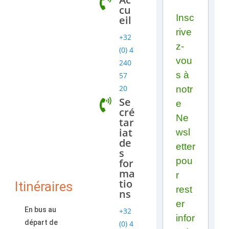
cu
Insc
eil
rive
+32
z-
(0) 4
vou
240
s à
57
20
notr
Se
e
cré
Ne
tar
iat
wsl
de
etter
s
pou
for
ma
r
tio
Itinéraires
rest
ns
er
En bus au
+32
infor
départ de
(0) 4