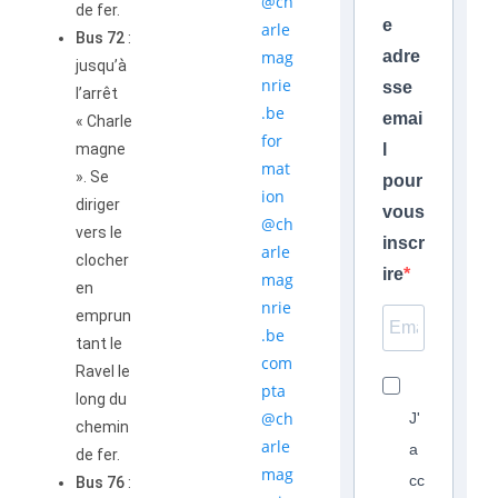
@ch
de fer.
e
arle
Bus 72
:
mag
adre
jusqu’à
nrie
sse
l’arrêt
.be
emai
« Charle
for
magne
l
mat
». Se
pour
ion
diriger
vous
@ch
vers le
inscr
arle
clocher
ire
mag
en
nrie
emprun
.be
tant le
com
Ravel le
pta
long du
@ch
J'
chemin
arle
a
de fer.
mag
cc
Bus 76
: