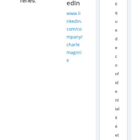
fériés.
edIn
ti
q
www.li
nkedin.
u
com/co
e
mpany/
d
charle
e
magnri
c
e
o
nf
id
e
nt
ial
it
é
et