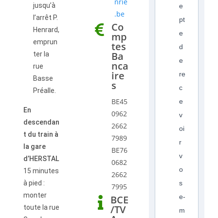
nrie
jusqu’à
e
.be
l’arrêt P.
pt
Co
Henrard,
e
mp
emprun
tes
d
Ba
ter la
e
nca
rue
ire
re
Basse
s
c
Préalle.
BE45
e
En
0962
v
descendan
2662
oi
t du train à
7989
r
la gare
BE76
v
d’HERSTAL
0682
o
15 minutes
2662
à pied :
s
7995
monter
e-
BCE
/TV
toute la rue
m