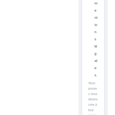
m
e
nt
io
n
s
lé
g
al
e
s.
Vous
pouve
z vous
désins
crire à
tout