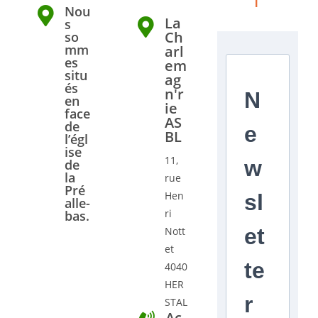
r
Nou
La
s
Ch
so
mm
arl
es
em
situ
ag
és
n'r
N
en
ie
face
AS
de
e
BL
l’égl
ise
11,
w
de
la
rue
Pré
Hen
sl
alle-
ri
bas.
et
Nott
et
te
4040
HER
r
STAL
Ac