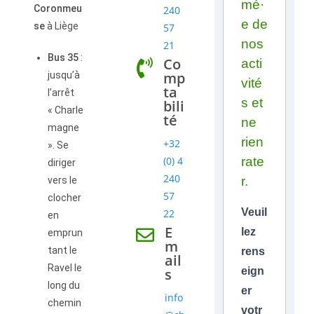
mé·
Coronmeu
240
e de
se
à Liège
57
nos
21
Bus 35
:
Co
acti
mp
jusqu’à
vité
ta
l’arrêt
s et
bili
« Charle
té
ne
magne
rien
+32
». Se
(0) 4
rate
diriger
240
r.
vers le
57
clocher
Veuil
22
en
E
lez
emprun
m
tant le
rens
ail
Ravel le
s
eign
long du
er
info
chemin
votr