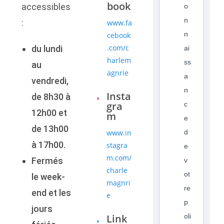
book
accessibles
o
n
:
www.fa
n
cebook
.com/c
du lundi
ai
harlem
ss
au
agnrie
a
vendredi,
n
Insta
de 8h30 à
gra
c
12h00 et
m
e
de 13h00
www.in
d
à 17h00.
stagra
e
m.com/
Fermés
v
charle
ot
le week-
magnri
re
end et les
e
p
jours
Link
oli