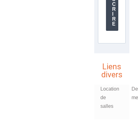
C
R
I
R
E
Liens
divers
Location
De
de
me
salles