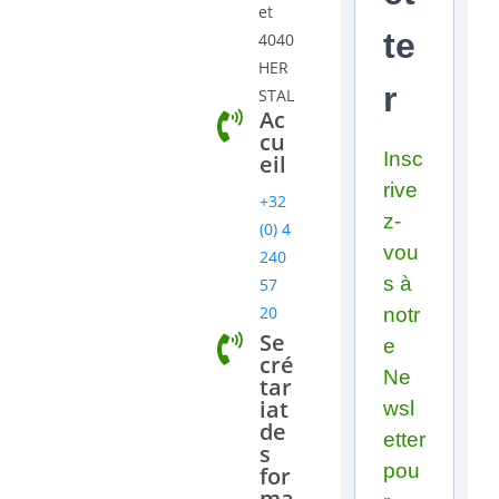
et
te
4040
HER
r
STAL
Ac
cu
Insc
eil
rive
+32
z-
(0) 4
vou
240
s à
57
20
notr
Se
e
cré
Ne
tar
iat
wsl
de
etter
s
pou
for
ma