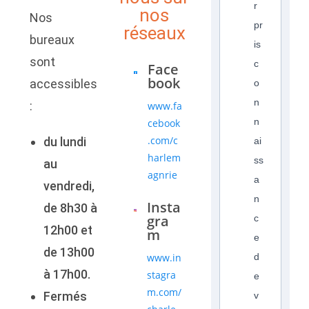
r
nos
Nos
pr
réseaux
bureaux
is
sont
c
Face
book
accessibles
o
n
:
www.fa
n
cebook
.com/c
du lundi
ai
harlem
ss
au
agnrie
a
vendredi,
n
Insta
de 8h30 à
gra
c
12h00 et
m
e
de 13h00
www.in
d
à 17h00.
stagra
e
m.com/
Fermés
v