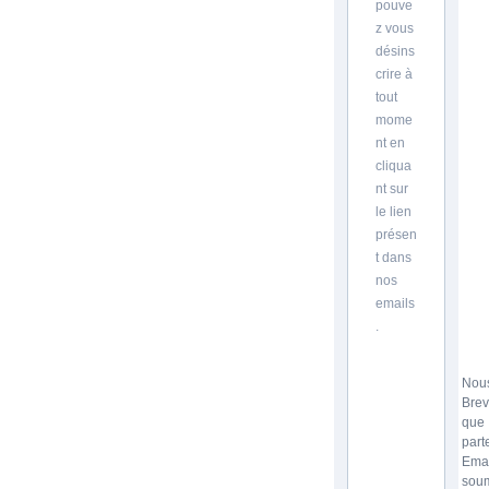
pouve
z vous
désins
crire à
tout
mome
nt en
cliqua
nt sur
le lien
présen
t dans
nos
emails
.
Nous
Brev
que
part
Emai
soum