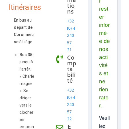
r
tio
Itinéraires
rest
ns
er
En bus au
+32
infor
départ de
(0) 4
mé·
Coronmeu
240
e de
se
à Liège
57
nos
21
Bus 35
:
Co
acti
mp
jusqu’à
vité
ta
l’arrêt
s et
bili
« Charle
té
ne
magne
rien
+32
». Se
(0) 4
rate
diriger
240
r.
vers le
57
clocher
Veuil
22
en
E
lez
emprun