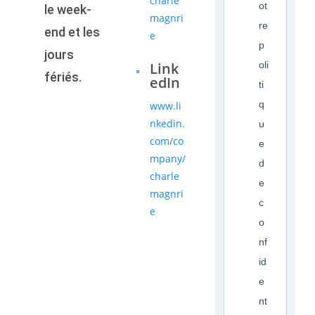
charle
ot
le week-
magnri
re
end et les
e
p
jours
Link
oli
fériés.
edIn
ti
q
www.li
nkedin.
u
com/co
e
mpany/
d
charle
e
magnri
c
e
o
nf
id
e
nt