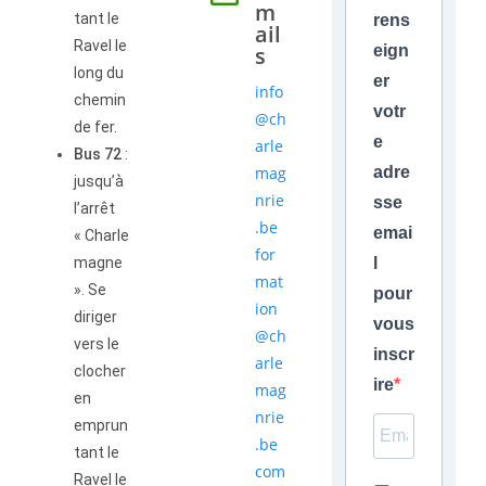
m
tant le
rens
ail
Ravel le
s
eign
long du
er
info
chemin
votr
@ch
de fer.
e
arle
Bus 72
:
mag
adre
jusqu’à
nrie
sse
l’arrêt
.be
emai
« Charle
for
magne
l
mat
». Se
pour
ion
diriger
vous
@ch
vers le
inscr
arle
clocher
ire
mag
en
nrie
emprun
.be
tant le
com
Ravel le