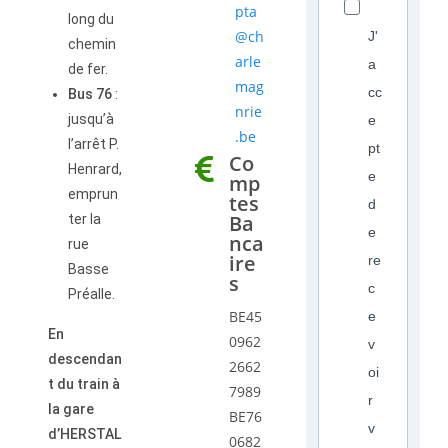
pta
long du
@ch
J'
chemin
arle
a
de fer.
mag
cc
Bus 76
:
nrie
jusqu’à
e
.be
l’arrêt P.
pt
Co
Henrard,
e
mp
emprun
tes
d
Ba
ter la
e
nca
rue
ire
re
Basse
s
c
Préalle.
BE45
e
En
0962
v
descendan
2662
oi
t du train à
7989
r
la gare
BE76
v
d’HERSTAL
0682