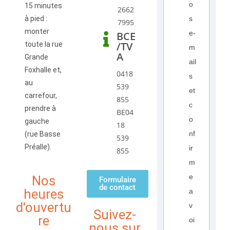
o
15 minutes
2662
à pied :
s
7995
monter
e-
BCE
/TV
toute la rue
m
A
Grande
ail
Foxhalle et,
0418
s
au
539
et
carrefour,
855
c
prendre à
BE04
o
gauche
18
nf
(rue Basse
539
Préalle).
ir
855
m
e
Nos
Formulaire
de contact
heures
a
d'ouvertu
v
Suivez-
re
oi
nous sur