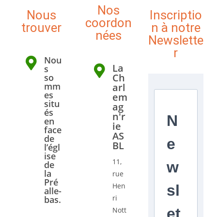
Nos
Nous
Inscriptio
coordon
trouver
n à notre
nées
Newslette
r
Nou
La
s
Ch
so
mm
arl
es
em
situ
ag
és
n'r
N
en
ie
face
AS
de
e
BL
l’égl
ise
11,
w
de
la
rue
Pré
Hen
sl
alle-
ri
bas.
et
Nott