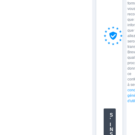
form
vou
reco
que 
info
que 
allez
sero
tran
Brev
qual
proc
donn
ce
con
à se
cond
géné
d'uti
S
'
I
N
S