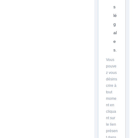
s
lé
g
al
e
s.
Vous
pouve
z vous
désins
crire à
tout
mome
nt en
cliqua
nt sur
le lien
présen
t dans