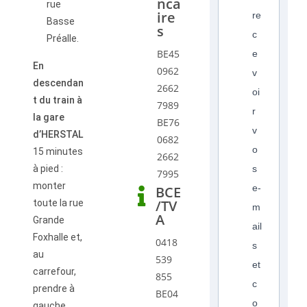
nca
rue
ire
re
Basse
s
c
Préalle.
BE45
e
En
0962
v
descendan
2662
oi
t du train à
7989
r
la gare
BE76
v
d’HERSTAL
0682
o
15 minutes
2662
à pied :
s
7995
monter
e-
BCE
/TV
toute la rue
m
A
Grande
ail
Foxhalle et,
0418
s
au
539
et
carrefour,
855
c
prendre à
BE04
o
gauche