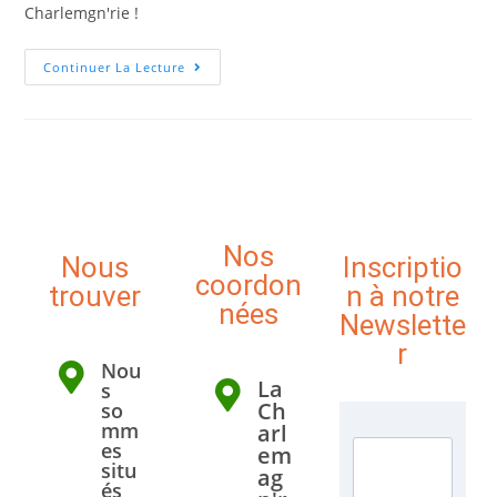
Charlemgn'rie !
Continuer La Lecture
Nos
Nous
Inscriptio
coordon
trouver
n à notre
nées
Newslette
r
Nou
La
s
Ch
so
mm
arl
es
em
situ
ag
és