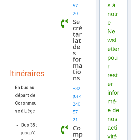
s à
57
20
notr
Se
e
cré
Ne
tar
iat
wsl
de
etter
s
pou
for
ma
r
tio
Itinéraires
rest
ns
er
En bus au
+32
infor
départ de
(0) 4
mé·
Coronmeu
240
e de
se
à Liège
57
nos
21
Bus 35
:
Co
acti
mp
jusqu’à
vité