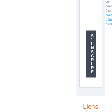
ce
con
à se
cond
géné
d'uti
S
'
I
N
S
C
R
I
R
E
Liens