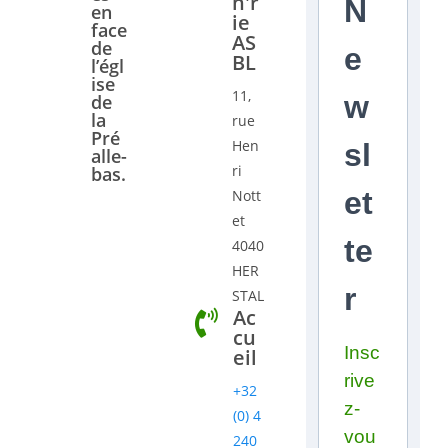
n'r
N
en
ie
face
AS
de
e
BL
l’égl
ise
11,
w
de
la
rue
Pré
Hen
sl
alle-
ri
bas.
et
Nott
et
te
4040
HER
r
STAL
Ac
cu
Insc
eil
rive
+32
z-
(0) 4
vou
240