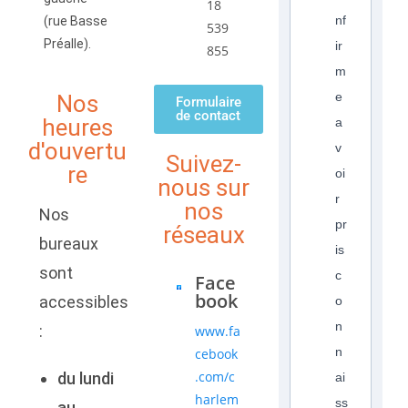
18
nf
(rue Basse
539
Préalle).
ir
855
m
e
Nos
Formulaire
de contact
heures
a
d'ouvertu
v
Suivez-
re
oi
nous sur
r
nos
Nos
pr
réseaux
bureaux
is
sont
c
Face
book
accessibles
o
n
:
www.fa
n
cebook
.com/c
du lundi
ai
harlem
ss
au