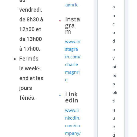
agnrie
a
vendredi,
n
Insta
de 8h30 à
gra
c
12h00 et
m
e
de 13h00
www.in
d
à 17h00.
stagra
e
m.com/
Fermés
v
charle
ot
le week-
magnri
re
end et les
e
p
jours
Link
oli
fériés.
edIn
ti
q
www.li
nkedin.
u
com/co
e
mpany/
d