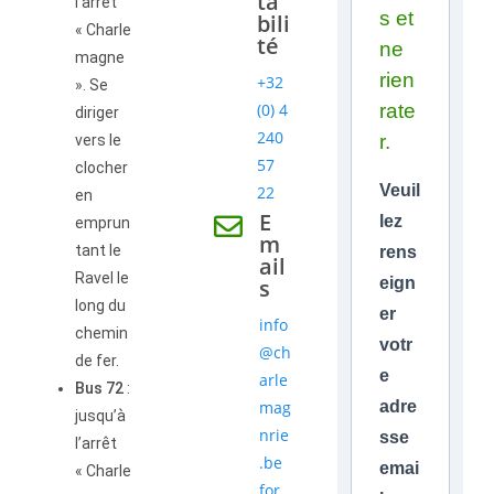
ta
l’arrêt
s et
bili
« Charle
té
ne
magne
rien
+32
». Se
(0) 4
rate
diriger
240
r.
vers le
57
clocher
Veuil
22
en
E
lez
emprun
m
tant le
rens
ail
Ravel le
s
eign
long du
er
info
chemin
votr
@ch
de fer.
e
arle
Bus 72
:
mag
adre
jusqu’à
nrie
sse
l’arrêt
.be
emai
« Charle
for