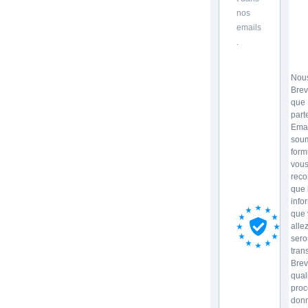
nos
emails
.
Nous
Brev
que
part
Emai
soum
form
vou
reco
que 
info
que 
allez
sero
tran
Brev
qual
proc
donn