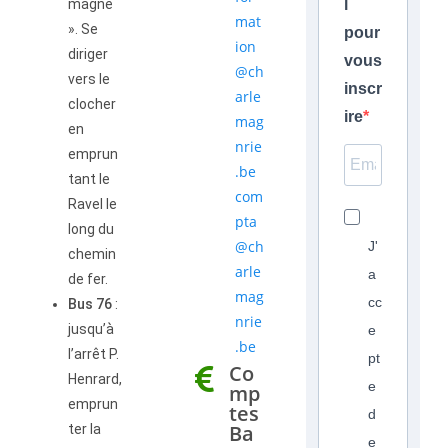
magne
l
mat
». Se
pour
ion
diriger
vous
@ch
vers le
inscr
arle
clocher
ire
mag
en
nrie
emprun
.be
tant le
com
Ravel le
pta
long du
@ch
J'
chemin
arle
a
de fer.
mag
cc
Bus 76
:
nrie
jusqu’à
e
.be
l’arrêt P.
pt
Co
Henrard,
e
mp
emprun
tes
d
Ba
ter la
e