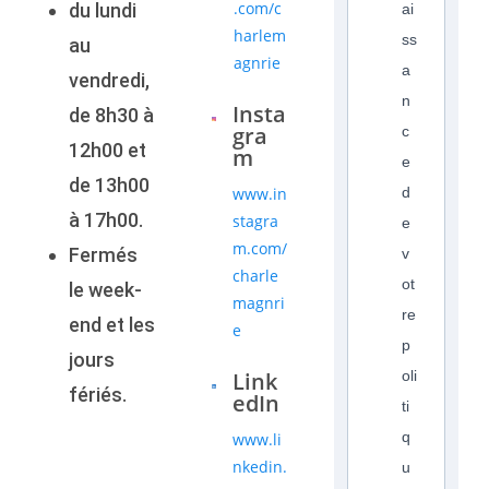
.com/c
du lundi
ai
harlem
ss
au
agnrie
a
vendredi,
n
Insta
de 8h30 à
gra
c
12h00 et
m
e
de 13h00
www.in
d
à 17h00.
stagra
e
m.com/
Fermés
v
charle
ot
le week-
magnri
re
end et les
e
p
jours
Link
oli
fériés.
edIn
ti
q
www.li
nkedin.
u