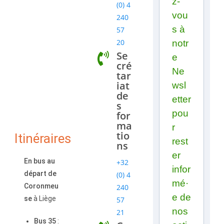
z-
(0) 4
vou
240
s à
57
20
notr
Se
e
cré
Ne
tar
iat
wsl
de
etter
s
pou
for
ma
r
tio
Itinéraires
rest
ns
er
En bus au
+32
infor
départ de
(0) 4
mé·
Coronmeu
240
e de
se
à Liège
57
nos
21
Bus 35
: