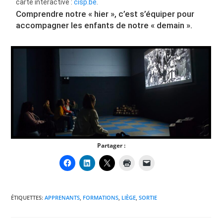
carte interactive :
cisp.be
.
Comprendre notre « hier », c’est s’équiper pour
accompagner les enfants de notre « demain ».
Partager :
ÉTIQUETTES
:
APPRENANTS
,
FORMATIONS
,
LIÈGE
,
SORTIE