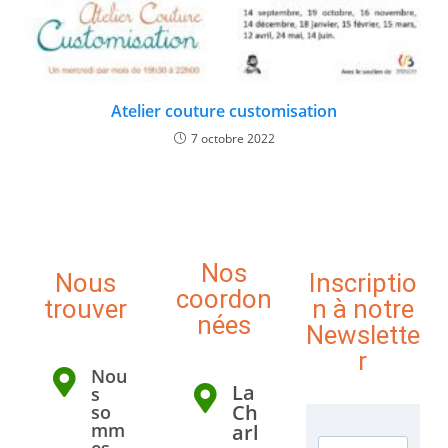
Atelier couture customisation
7 octobre 2022
Nos
Nous
Inscriptio
coordon
trouver
n à notre
nées
Newslette
r
Nou
La
s
Ch
so
mm
arl
es