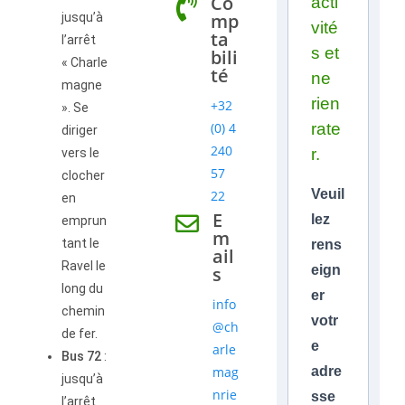
Co
acti
mp
jusqu’à
vité
ta
l’arrêt
s et
bili
« Charle
té
ne
magne
rien
+32
». Se
(0) 4
rate
diriger
240
r.
vers le
57
clocher
Veuil
22
en
E
lez
emprun
m
tant le
rens
ail
Ravel le
s
eign
long du
er
info
chemin
votr
@ch
de fer.
e
arle
Bus 72
:
mag
adre
jusqu’à
nrie
sse
l’arrêt