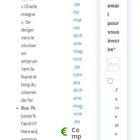
.be
emai
« Charle
for
magne
l
mat
». Se
pour
ion
diriger
vous
@ch
vers le
inscr
arle
clocher
ire
mag
en
nrie
emprun
.be
tant le
com
Ravel le
pta
long du
@ch
J'
chemin
arle
a
de fer.
mag
cc
Bus 76
:
nrie
jusqu’à
e
.be
l’arrêt P.
pt
Co
Henrard,
e
mp
emprun