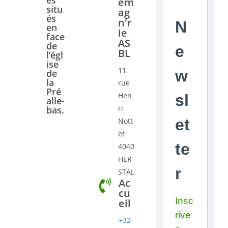
em
situ
ag
és
n'r
N
en
ie
face
AS
de
e
BL
l’égl
ise
11,
w
de
la
rue
Pré
Hen
sl
alle-
ri
bas.
et
Nott
et
te
4040
HER
r
STAL
Ac
cu
Insc
eil
rive
+32