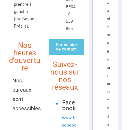
c
prendre à
BE04
o
gauche
18
nf
(rue Basse
539
Préalle).
ir
855
m
e
Nos
Formulaire
de contact
heures
a
d'ouvertu
v
Suivez-
re
oi
nous sur
r
nos
Nos
pr
réseaux
bureaux
is
sont
c
Face
book
accessibles
o
n
:
www.fa
n
cebook