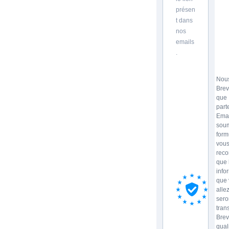
présen
t dans
nos
emails
.
Nous
Brev
que
part
Emai
soum
form
vou
reco
que 
info
que 
allez
sero
tran
Brev
qual