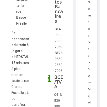
tes
d
Ba
ter la
e
nca
rue
ire
re
Basse
s
c
Préalle.
BE45
e
En
0962
v
descendan
2662
oi
t du train à
7989
r
la gare
BE76
v
d’HERSTAL
0682
o
15 minutes
2662
à pied :
s
7995
monter
e-
BCE
/TV
toute la rue
m
A
Grande
ail
Foxhalle et,
0418
s
au
539
et
carrefour,
855