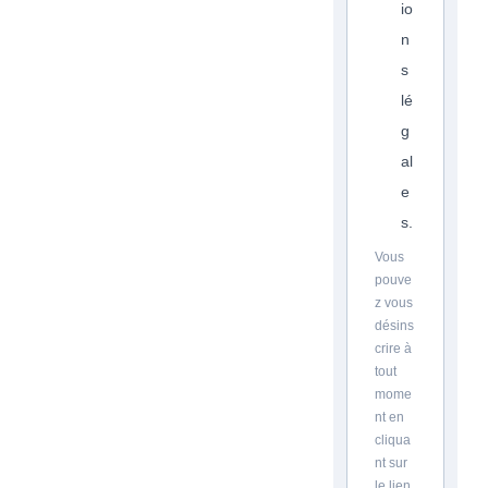
io
n
s
lé
g
al
e
s.
Vous
pouve
z vous
désins
crire à
tout
mome
nt en
cliqua
nt sur
le lien