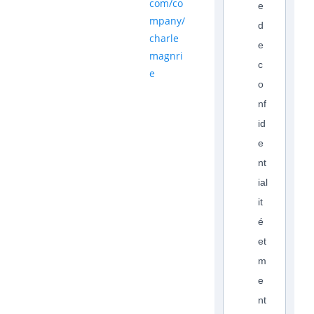
com/co
e
mpany/
d
charle
e
magnri
c
e
o
nf
id
e
nt
ial
it
é
et
m
e
nt