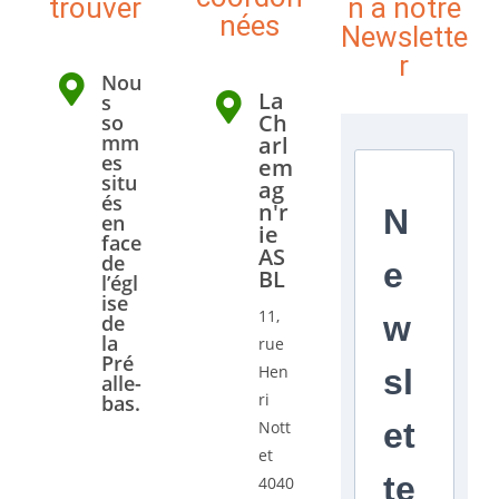
trouver
n à notre
nées
Newslette
r
Nou
La
s
Ch
so
mm
arl
es
em
situ
ag
és
n'r
N
en
ie
face
AS
de
e
BL
l’égl
ise
11,
w
de
la
rue
Pré
Hen
sl
alle-
ri
bas.
et
Nott
et
te
4040