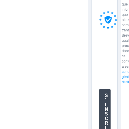
que 
info
que 
allez
sero
tran
Brev
qual
proc
donn
ce
con
à se
cond
géné
d'uti
S
'
I
N
S
C
R
I