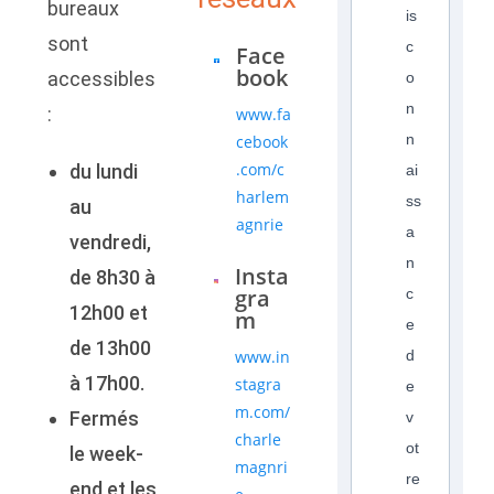
bureaux
is
sont
c
Face
book
accessibles
o
n
:
www.fa
n
cebook
.com/c
du lundi
ai
harlem
ss
au
agnrie
a
vendredi,
n
Insta
de 8h30 à
gra
c
12h00 et
m
e
de 13h00
www.in
d
à 17h00.
stagra
e
m.com/
Fermés
v
charle
ot
le week-
magnri
re
end et les