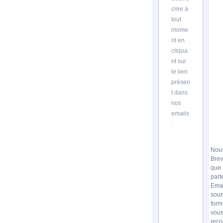
crire à
tout
mome
nt en
cliqua
nt sur
le lien
présen
t dans
nos
emails
.
Nous
Brev
que
part
Emai
soum
form
vou
reco