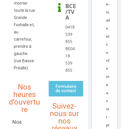
monter
e-
BCE
/TV
toute la rue
m
A
Grande
ail
Foxhalle et,
0418
s
au
539
et
carrefour,
855
c
prendre à
BE04
o
gauche
18
nf
(rue Basse
539
Préalle).
ir
855
m
e
Nos
Formulaire
de contact
heures
a
d'ouvertu
v
Suivez-
re
oi
nous sur
r
nos
Nos
pr
réseaux