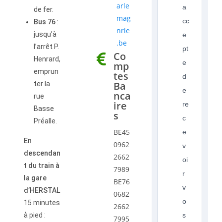
arle
a
de fer.
mag
cc
Bus 76
:
nrie
jusqu’à
e
.be
l’arrêt P.
pt
Co
Henrard,
e
mp
emprun
tes
d
Ba
ter la
e
nca
rue
ire
re
Basse
s
c
Préalle.
BE45
e
En
0962
v
descendan
2662
oi
t du train à
7989
r
la gare
BE76
v
d’HERSTAL
0682
o
15 minutes
2662
à pied :
s
7995