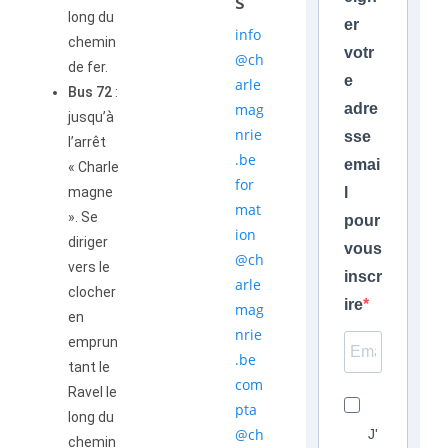
s
long du
er
info
chemin
votr
@ch
de fer.
e
arle
Bus 72
:
mag
adre
jusqu’à
nrie
sse
l’arrêt
.be
emai
« Charle
for
magne
l
mat
». Se
pour
ion
diriger
vous
@ch
vers le
inscr
arle
clocher
ire
mag
en
nrie
emprun
.be
tant le
com
Ravel le
pta
long du
@ch
J'
chemin