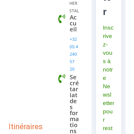
HER
r
STAL
Ac
cu
Insc
eil
rive
+32
z-
(0) 4
vou
240
s à
57
20
notr
Se
e
cré
Ne
tar
iat
wsl
de
etter
s
pou
for
ma
r
tio
Itinéraires
rest
ns