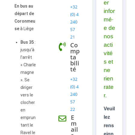
er
En bus au
+32
infor
départ de
(0) 4
mé·
Coronmeu
240
e de
se
à Liège
57
nos
21
Bus 35
:
Co
acti
mp
jusqu’à
vité
ta
l’arrêt
s et
bili
« Charle
té
ne
magne
rien
+32
». Se
(0) 4
rate
diriger
240
r.
vers le
57
clocher
Veuil
22
en
E
lez
emprun
m
tant le
rens
ail
Ravel le
eign