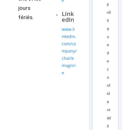
e
p
jours
Link
oli
fériés.
edIn
ti
q
www.li
nkedin.
u
com/co
e
mpany/
d
charle
e
magnri
c
e
o
nf
id
e
nt
ial
it