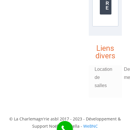
R
E
Liens
divers
Location
De
de
me
salles
© La Charlemagn'rie asbl 2017 - 2023 - Développement &
Support Noël Ciavattella -
WeBNC