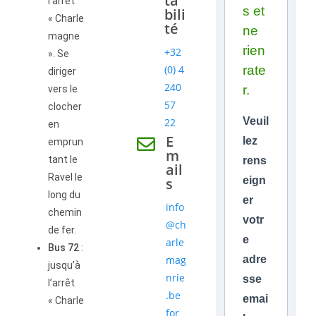
ta
l’arrêt
s et
bili
« Charle
té
ne
magne
rien
+32
». Se
(0) 4
rate
diriger
240
r.
vers le
57
clocher
Veuil
22
en
E
lez
emprun
m
tant le
rens
ail
Ravel le
s
eign
long du
er
info
chemin
votr
@ch
de fer.
e
arle
Bus 72
:
mag
adre
jusqu’à
nrie
sse
l’arrêt
.be
emai
« Charle
for