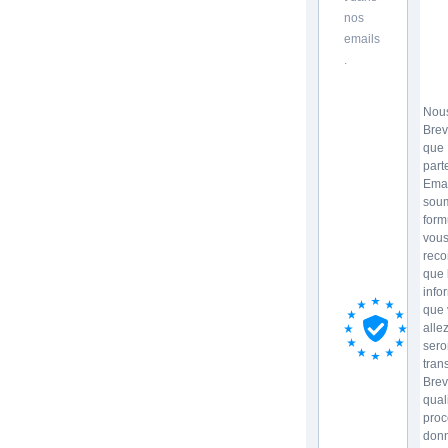
nos
emails
.
Nous
Brev
que
part
Emai
soum
form
vou
reco
que 
info
que 
allez
sero
tran
Brev
qual
proc
donn