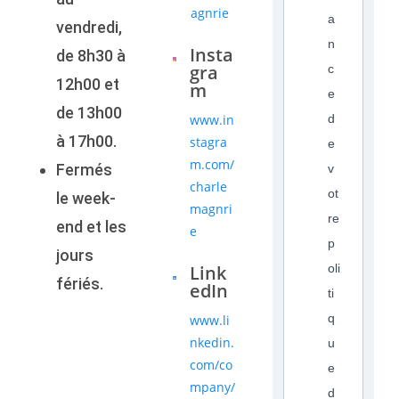
agnrie
a
vendredi,
n
Insta
de 8h30 à
gra
c
12h00 et
m
e
de 13h00
www.in
d
à 17h00.
stagra
e
m.com/
Fermés
v
charle
ot
le week-
magnri
re
end et les
e
p
jours
Link
oli
fériés.
edIn
ti
q
www.li
nkedin.
u
com/co
e
mpany/
d