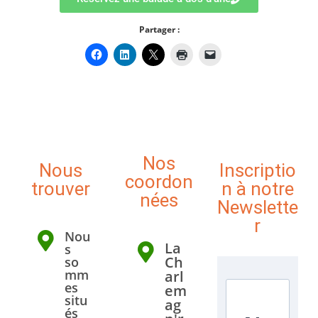
Partager :
Nos
Nous
Inscriptio
coordon
trouver
n à notre
nées
Newslette
r
Nou
La
s
Ch
so
mm
arl
es
em
situ
ag
és