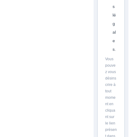
s
lé
g
al
e
s.
Vous
pouve
z vous
désins
crire à
tout
mome
nt en
cliqua
nt sur
le lien
présen
t dans