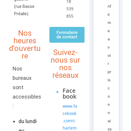
18
nf
(rue Basse
539
Préalle).
ir
855
m
e
Nos
Formulaire
de contact
heures
a
d'ouvertu
v
Suivez-
re
oi
nous sur
r
nos
Nos
pr
réseaux
bureaux
is
sont
c
Face
book
accessibles
o
n
:
www.fa
n
cebook
.com/c
du lundi
ai
harlem
ss
au