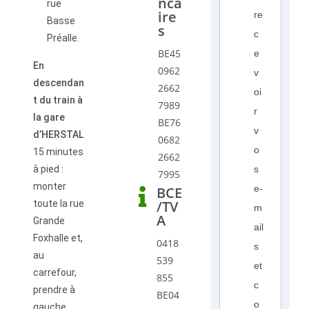
nca
rue
ire
re
Basse
s
c
Préalle.
BE45
e
En
0962
v
descendan
2662
oi
t du train à
7989
r
la gare
BE76
v
d’HERSTAL
0682
o
15 minutes
2662
à pied :
s
7995
monter
e-
BCE
/TV
toute la rue
m
A
Grande
ail
Foxhalle et,
0418
s
au
539
et
carrefour,
855
c
prendre à
BE04
o
gauche