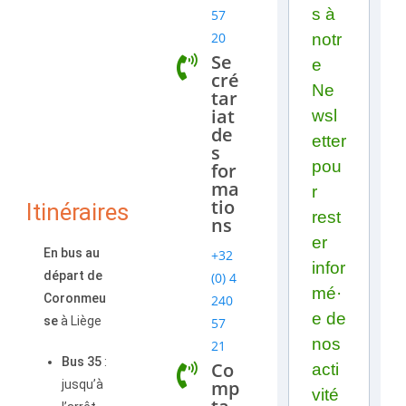
s à
57
20
notr
Se
e
cré
Ne
tar
iat
wsl
de
etter
s
pou
for
ma
r
tio
Itinéraires
rest
ns
er
En bus au
+32
infor
départ de
(0) 4
mé·
Coronmeu
240
e de
se
à Liège
57
nos
21
Bus 35
:
Co
acti
mp
jusqu’à
vité