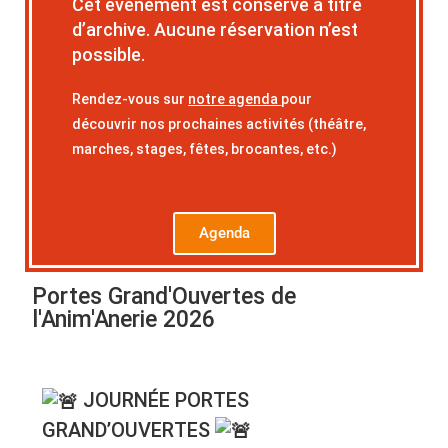
Cet événement est conservé à titre
d’archive. Aucune réservation n’est
possible.
Rendez-vous sur
notre agenda
pour
découvrir nos prochaines activités (théâtre,
marches, stages, fêtes, brocantes, etc.)
Agenda
Portes Grand'Ouvertes de
l'Anim'Anerie 2026
JOURNÉE PORTES
GRAND’OUVERTES