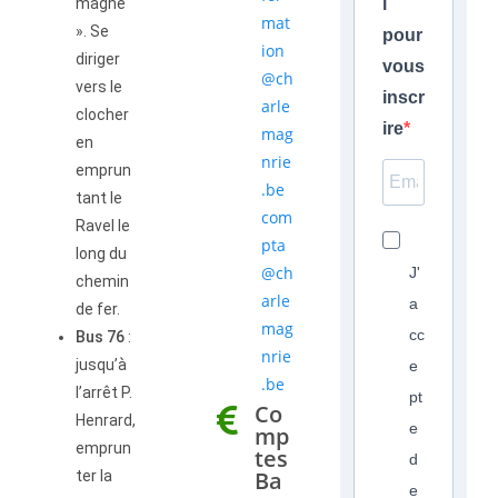
magne
l
mat
». Se
pour
ion
diriger
vous
@ch
vers le
inscr
arle
clocher
ire
mag
en
nrie
emprun
.be
tant le
com
Ravel le
pta
long du
@ch
J'
chemin
arle
a
de fer.
mag
cc
Bus 76
:
nrie
jusqu’à
e
.be
l’arrêt P.
pt
Co
Henrard,
e
mp
emprun
tes
d
Ba
ter la
e