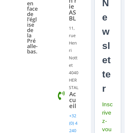
n'r
N
en
ie
face
AS
de
e
BL
l’égl
ise
11,
w
de
la
rue
Pré
Hen
sl
alle-
ri
bas.
et
Nott
et
te
4040
HER
r
STAL
Ac
cu
Insc
eil
rive
+32
z-
(0) 4
vou
240