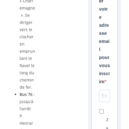
« Charl
er
emagne
votr
». Se
e
diriger
adre
vers le
sse
clocher
emai
en
l
emprun
pour
tant le
Ravel le
vous
long du
inscr
chemin
ire
de fer.
Bus 76
:
jusqu’à
l’arrêt
P.
J'
Henrar
a