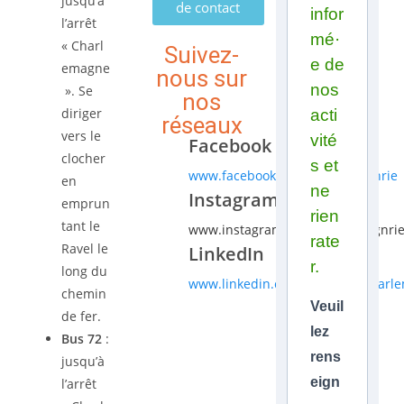
jusqu’à
de contact
infor
l’arrêt
mé·
« Charl
Suivez-
e de
emagne
nous sur
nos
». Se
nos
diriger
acti
réseaux
vers le
vité
Facebook
clocher
s et
www.facebook.com/charlemagnrie
en
ne
Instagram
emprun
rien
tant le
www.instagram.com/charlemagnri
rate
Ravel le
LinkedIn
r.
long du
www.linkedin.com/company/charle
chemin
Veuil
de fer.
lez
Bus 72
:
rens
jusqu’à
eign
l’arrêt