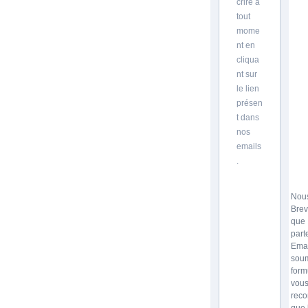
crire à
tout
mome
nt en
cliqua
nt sur
le lien
présen
t dans
nos
emails
.
Nous
Brev
que
part
Emai
soum
form
vou
reco
que 