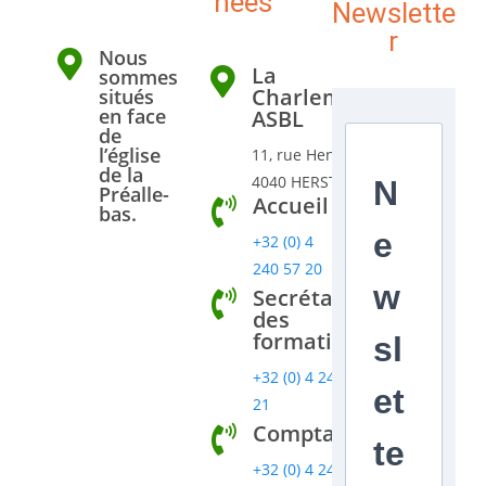
nées
Newslette
r
Nous
La
sommes
Charlemagn'rie
situés
en face
ASBL
de
l’église
11, rue Henri Nottet
de la
4040 HERSTAL
N
Préalle-
Accueil
bas.
e
+32 (0) 4
240 57 20
w
Secrétariat
des
formations
sl
+32 (0) 4 240 57
et
21
Comptabilité
te
+32 (0) 4 240 57 22