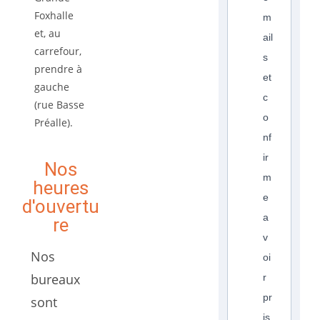
Foxhalle
m
et, au
ail
carrefour,
s
prendre à
et
gauche
c
(rue Basse
o
Préalle).
nf
ir
Nos
m
heures
e
d'ouvertu
a
re
v
Nos
oi
bureaux
r
pr
sont
is