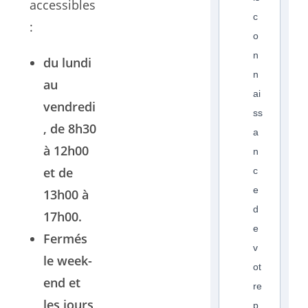
accessibles
c
:
o
n
du lundi
n
au
ai
vendredi
ss
, de 8h30
a
à 12h00
n
et de
c
e
13h00 à
d
17h00.
e
Fermés
v
le week-
ot
end et
re
les jours
p