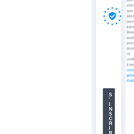
info
que 
allez
sero
tran
Brev
qual
proc
donn
ce
con
à se
cond
géné
d'uti
S
'
I
N
S
C
R
I
R