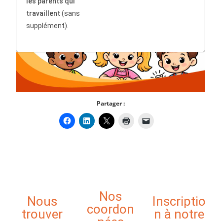
les parents qui
travaillent
(sans
supplément).
Partager :
Nos
Nous
Inscriptio
coordon
trouver
n à notre