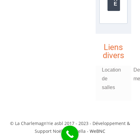
E
Liens
divers
Location
De
de
me
salles
© La Charlemagn'rie asbl 2017 - 2023 - Développement &
Support Noël Ciavattella -
WeBNC