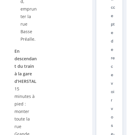
d,
cc
emprun
e
ter la
rue
pt
Basse
e
Préalle.
d
e
En
re
descendan
t du train
c
à la gare
e
d’HERSTAL
v
15
oi
minutes à
r
pied :
v
monter
o
toute la
s
rue
Grande
e-