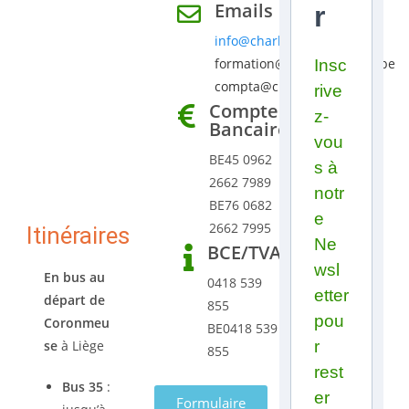
Emails
r
info@charlemagnrie.be
formation@charlemagnrie.be
Insc
compta@charlemagnrie.be
rive
Comptes
z-
Bancaires
vou
BE45 0962
s à
2662 7989
notr
BE76 0682
e
2662 7995
Itinéraires
Ne
BCE/TVA
wsl
En bus au
0418 539
etter
départ de
855
pou
Coronmeu
BE0418 539
se
à Liège
r
855
rest
Bus 35
:
er
Formulaire