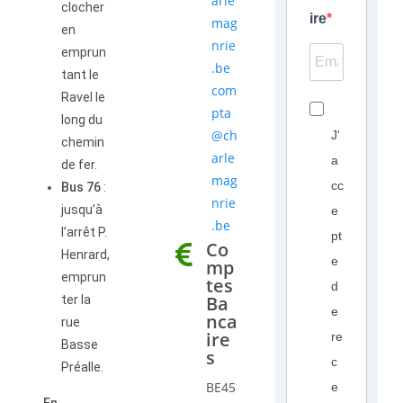
arle
clocher
ire
mag
en
nrie
emprun
.be
tant le
com
Ravel le
pta
long du
@ch
J'
chemin
arle
a
de fer.
mag
cc
Bus 76
:
nrie
jusqu’à
e
.be
l’arrêt P.
pt
Co
Henrard,
e
mp
emprun
tes
d
Ba
ter la
e
nca
rue
ire
re
Basse
s
c
Préalle.
BE45
e