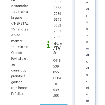
En
0962
v
descendan
2662
oi
t du train à
7989
r
la gare
BE76
v
d’HERSTAL
0682
o
15 minutes
2662
à pied :
s
7995
monter
e-
BCE
/TV
toute la rue
m
A
Grande
ail
Foxhalle et,
0418
s
au
539
et
carrefour,
855
c
prendre à
BE04
o
gauche
18
nf
(rue Basse
539
Préalle).
ir
855
m