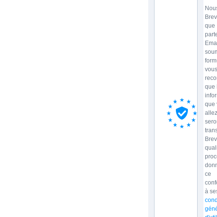
Nous
Brev
que
part
Emai
soum
form
vou
reco
que 
info
que 
allez
sero
tran
Brev
qual
proc
donn
ce
con
à se
cond
géné