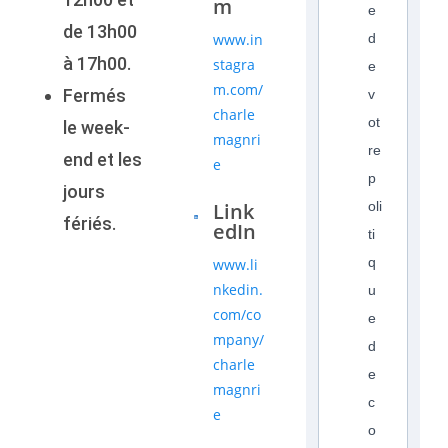
m
e
de 13h00
www.in
d
à 17h00.
stagra
e
m.com/
Fermés
v
charle
ot
le week-
magnri
re
end et les
e
p
jours
Link
oli
fériés.
edIn
ti
q
www.li
nkedin.
u
com/co
e
mpany/
d
charle
e
magnri
c
e
o