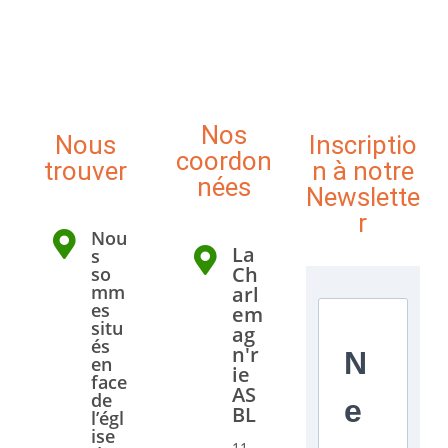
Nos
Nous
Inscriptio
coordon
trouver
n à notre
nées
Newslette
r
Nou
La
s
Ch
so
mm
arl
es
em
situ
ag
és
n'r
N
en
ie
face
AS
de
e
BL
l’égl
ise
11,