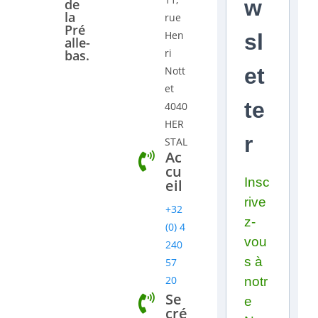
w
de
la
rue
Pré
Hen
sl
alle-
ri
bas.
et
Nott
et
te
4040
HER
r
STAL
Ac
cu
Insc
eil
rive
+32
z-
(0) 4
vou
240
s à
57
20
notr
Se
e
cré