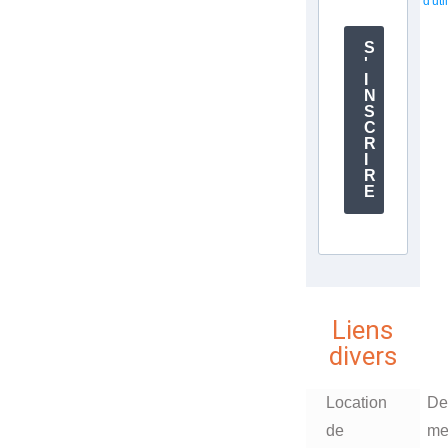
d'uti
S
'
I
N
S
C
R
I
R
E
Liens
divers
Location
De
de
me