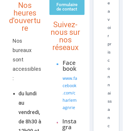
e
Nos
Formulaire
de contact
heures
a
d'ouvertu
v
Suivez-
re
oi
nous sur
r
nos
Nos
pr
réseaux
bureaux
is
sont
c
Face
book
accessibles
o
n
:
www.fa
n
cebook
.com/c
du lundi
ai
harlem
ss
au
agnrie
a
vendredi,
n
Insta
de 8h30 à
gra
c
12h00 et