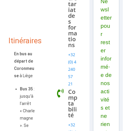
Ne
tar
iat
wsl
de
etter
s
pou
for
ma
r
tio
Itinéraires
rest
ns
er
En bus au
+32
infor
départ de
(0) 4
mé·
Coronmeu
240
e de
se
à Liège
57
nos
21
Bus 35
:
Co
acti
mp
jusqu’à
vité
ta
l’arrêt
s et
bili
« Charle
té
ne
magne
rien
+32
». Se