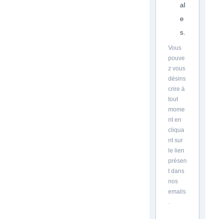
al
e
s.
Vous
pouve
z vous
désins
crire à
tout
mome
nt en
cliqua
nt sur
le lien
présen
t dans
nos
emails
.