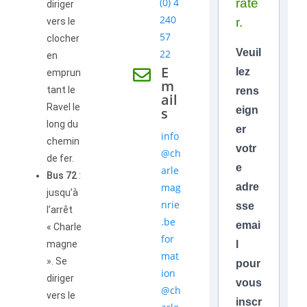
(0) 4
rate
diriger
240
r.
vers le
57
clocher
Veuil
22
en
E
lez
emprun
m
tant le
rens
ail
Ravel le
s
eign
long du
er
info
chemin
votr
@ch
de fer.
e
arle
Bus 72
:
mag
adre
jusqu’à
nrie
sse
l’arrêt
.be
emai
« Charle
for
magne
l
mat
». Se
pour
ion
diriger
vous
@ch
vers le
inscr