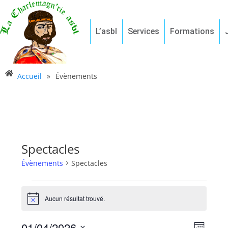
L’asbl
Services
Formations
Accueil
»
Évènements
Spectacles
Évènements
Spectacles
Aucun résultat trouvé.
N
o
t
01/04/2026
N
N
i