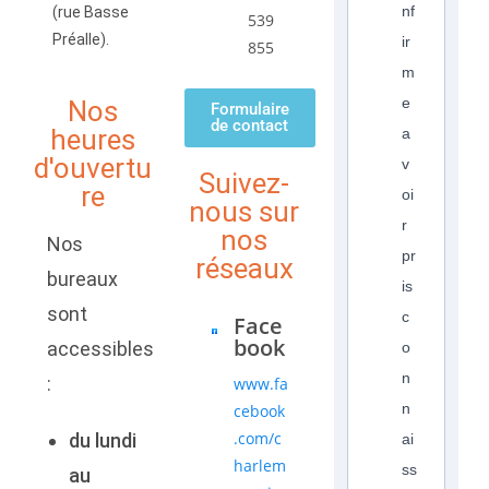
nf
(rue Basse
539
Préalle).
ir
855
m
e
Nos
Formulaire
de contact
heures
a
d'ouvertu
v
Suivez-
re
oi
nous sur
r
nos
Nos
pr
réseaux
bureaux
is
sont
c
Face
book
accessibles
o
n
:
www.fa
n
cebook
.com/c
du lundi
ai
harlem
ss
au