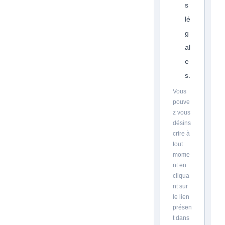
s
lé
g
al
e
s.
Vous
pouve
z vous
désins
crire à
tout
mome
nt en
cliqua
nt sur
le lien
présen
t dans