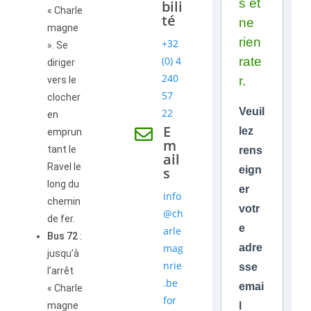
s et
bili
« Charle
té
ne
magne
rien
+32
». Se
(0) 4
rate
diriger
240
r.
vers le
57
clocher
Veuil
22
en
E
lez
emprun
m
tant le
rens
ail
Ravel le
s
eign
long du
er
info
chemin
votr
@ch
de fer.
e
arle
Bus 72
:
mag
adre
jusqu’à
nrie
sse
l’arrêt
.be
emai
« Charle
for
magne
l