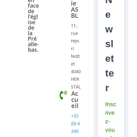
en
ie
face
AS
de
e
BL
l’égl
ise
11,
w
de
la
rue
Pré
Hen
sl
alle-
ri
bas.
et
Nott
et
te
4040
HER
r
STAL
Ac
cu
Insc
eil
rive
+32
z-
(0) 4
vou
240