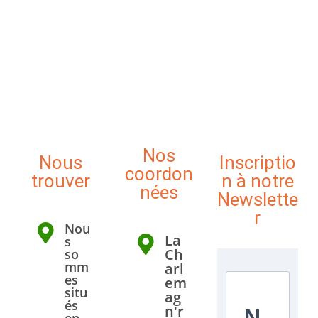
t
s
s
s
s
s
s
s
n
n
u
e
e
e
l
.
m
m
t
e
e
a
n
n
t
t
t
i
s
o
Nos
n
Nous
Inscriptio
coordon
s
trouver
n à notre
nées
Newslette
r
Nou
La
s
Ch
so
mm
arl
es
em
situ
ag
és
n'r
N