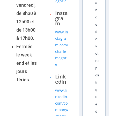
agnrie
a
vendredi,
n
Insta
de 8h30 à
gra
c
12h00 et
m
e
de 13h00
www.in
d
à 17h00.
stagra
e
m.com/
Fermés
v
charle
ot
le week-
magnri
re
end et les
e
p
jours
Link
oli
fériés.
edIn
ti
q
www.li
nkedin.
u
com/co
e
mpany/
d