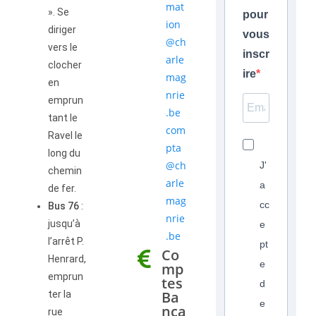
mat
». Se
pour
ion
diriger
vous
@ch
vers le
inscr
arle
clocher
ire
mag
en
nrie
emprun
.be
tant le
com
Ravel le
pta
long du
@ch
J'
chemin
arle
a
de fer.
mag
cc
Bus 76
:
nrie
jusqu’à
e
.be
l’arrêt P.
pt
Co
Henrard,
e
mp
emprun
tes
d
Ba
ter la
e
nca
rue