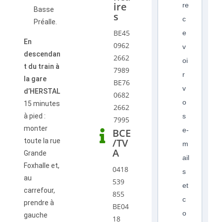
ire
re
Basse
s
c
Préalle.
BE45
e
En
0962
v
descendan
2662
oi
t du train à
7989
r
la gare
BE76
v
d’HERSTAL
0682
o
15 minutes
2662
à pied :
s
7995
monter
e-
BCE
/TV
toute la rue
m
A
Grande
ail
Foxhalle et,
0418
s
au
539
et
carrefour,
855
c
prendre à
BE04
o
gauche
18