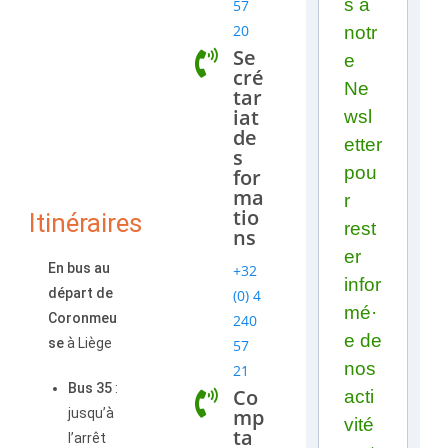
s à
57
20
notr
Se
e
cré
Ne
tar
iat
wsl
de
etter
s
pou
for
ma
r
tio
Itinéraires
rest
ns
er
En bus au
+32
infor
départ de
(0) 4
mé·
Coronmeu
240
e de
se
à Liège
57
nos
21
Bus 35
:
Co
acti
mp
jusqu’à
vité
ta
l’arrêt