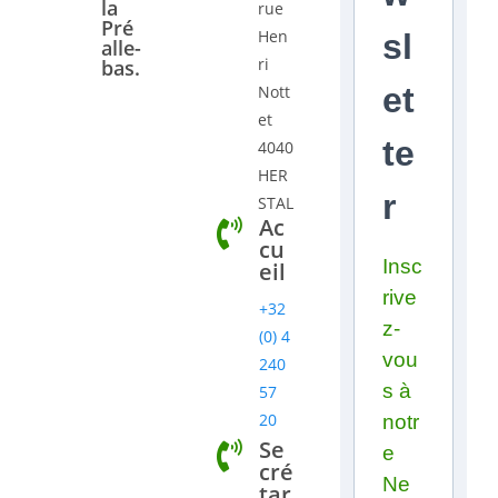
la
rue
Pré
Hen
sl
alle-
ri
bas.
et
Nott
et
te
4040
HER
r
STAL
Ac
cu
Insc
eil
rive
+32
z-
(0) 4
vou
240
s à
57
20
notr
Se
e
cré
Ne
tar