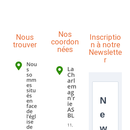
Nos
Nous
Inscriptio
coordon
trouver
n à notre
nées
Newslette
r
Nou
La
s
Ch
so
mm
arl
es
em
situ
ag
és
n'r
N
en
ie
face
AS
de
e
BL
l’égl
ise
11,
w
de