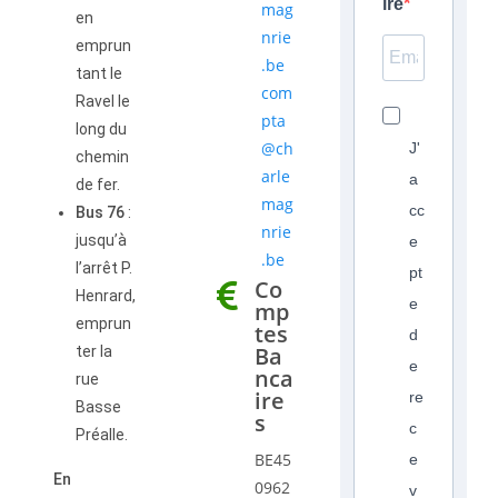
ire
mag
en
nrie
emprun
.be
tant le
com
Ravel le
pta
long du
@ch
J'
chemin
arle
a
de fer.
mag
cc
Bus 76
:
nrie
jusqu’à
e
.be
l’arrêt P.
pt
Co
Henrard,
e
mp
emprun
tes
d
Ba
ter la
e
nca
rue
ire
re
Basse
s
c
Préalle.
BE45
e
En
0962
v