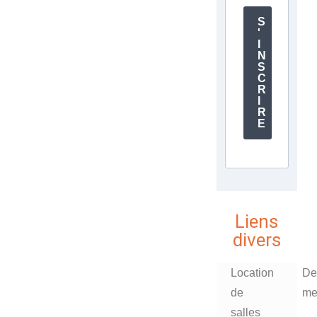
S
'
I
N
S
C
R
I
R
E
Liens
divers
Location
De
de
me
salles