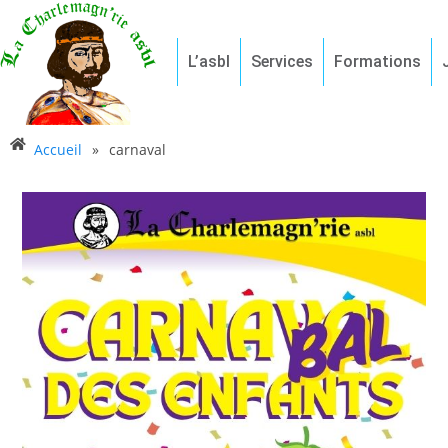
L’asbl
Services
Formations
Accueil
»
carnaval