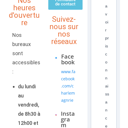
Nos
de contact
heures
a
d'ouvertu
v
Suivez-
re
oi
nous sur
r
nos
Nos
pr
réseaux
bureaux
is
sont
c
Face
book
accessibles
o
n
:
www.fa
n
cebook
.com/c
du lundi
ai
harlem
ss
au
agnrie
a
vendredi,
n
Insta
de 8h30 à
gra
c
12h00 et
m
e