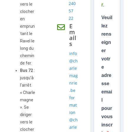
240
r.
vers le
57
clocher
Veuil
22
en
E
lez
emprun
m
tant le
rens
ail
Ravel le
s
eign
long du
er
info
chemin
votr
@ch
de fer.
e
arle
Bus 72
:
mag
adre
jusqu’à
nrie
sse
l’arrêt
.be
emai
« Charle
for
magne
l
mat
». Se
pour
ion
diriger
vous
@ch
vers le
inscr
arle
clocher