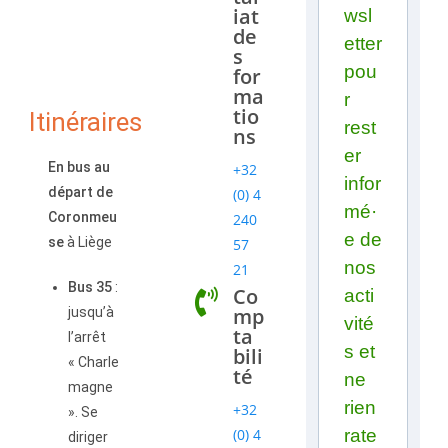
iat
wsl
de
etter
s
pou
for
ma
r
tio
Itinéraires
rest
ns
er
En bus au
+32
infor
départ de
(0) 4
mé·
Coronmeu
240
e de
se
à Liège
57
nos
21
Bus 35
:
Co
acti
mp
jusqu’à
vité
ta
l’arrêt
s et
bili
« Charle
té
ne
magne
rien
+32
». Se
(0) 4
rate
diriger