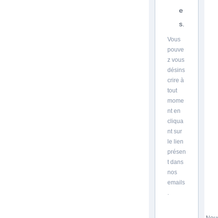
e
s.
Vous
pouve
z vous
désins
crire à
tout
mome
nt en
cliqua
nt sur
le lien
présen
t dans
nos
emails
.