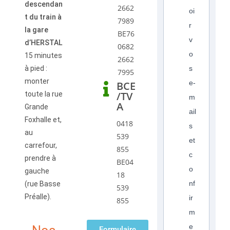
descendan
2662
oi
t du train à
7989
r
la gare
BE76
v
d’HERSTAL
0682
o
15 minutes
2662
à pied :
s
7995
monter
e-
BCE
/TV
toute la rue
m
A
Grande
ail
Foxhalle et,
0418
s
au
539
et
carrefour,
855
c
prendre à
BE04
o
gauche
18
nf
(rue Basse
539
Préalle).
ir
855
m
e
Formulaire