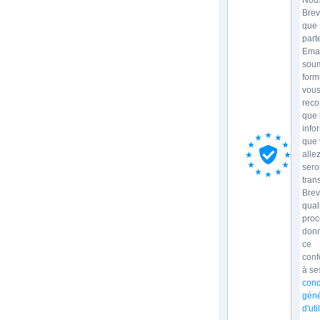
Nous
Brev
que
part
Emai
soum
form
vou
reco
que 
info
que 
allez
sero
tran
Brev
qual
proc
donn
ce
con
à se
cond
géné
d'uti