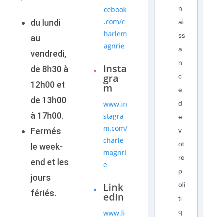
n
cebook
.com/c
du lundi
ai
harlem
ss
au
agnrie
a
vendredi,
n
Insta
de 8h30 à
gra
c
12h00 et
m
e
de 13h00
www.in
d
à 17h00.
stagra
e
m.com/
Fermés
v
charle
ot
le week-
magnri
re
end et les
e
p
jours
Link
oli
fériés.
edIn
ti
q
www.li