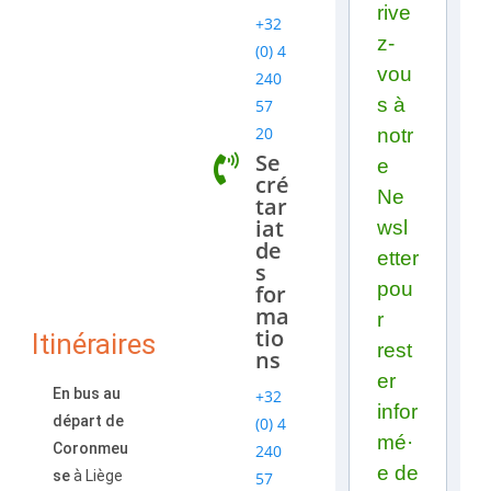
rive
+32
z-
(0) 4
vou
240
s à
57
20
notr
Se
e
cré
Ne
tar
iat
wsl
de
etter
s
pou
for
ma
r
tio
Itinéraires
rest
ns
er
En bus au
+32
infor
départ de
(0) 4
mé·
Coronmeu
240
e de
se
à Liège
57