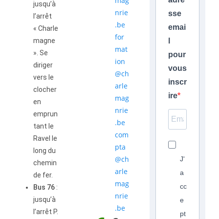
mag
jusqu’à
nrie
sse
l’arrêt
.be
emai
« Charle
for
magne
l
mat
». Se
pour
ion
diriger
vous
@ch
vers le
inscr
arle
clocher
ire
mag
en
nrie
emprun
.be
tant le
com
Ravel le
pta
long du
@ch
J'
chemin
arle
a
de fer.
mag
cc
Bus 76
:
nrie
jusqu’à
e
.be
l’arrêt P.
pt