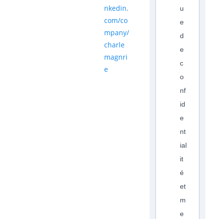
nkedin.
u
com/co
e
mpany/
d
charle
e
magnri
c
e
o
nf
id
e
nt
ial
it
é
et
m
e