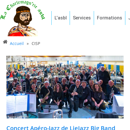
L’asbl
Services
Formations
Accueil
»
CISP
Concert Apéro-Jazz de LieJazz Big Band