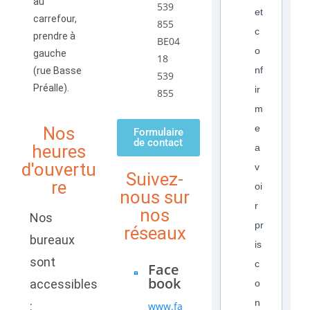
au
539
et
carrefour,
855
c
prendre à
BE04
o
gauche
18
nf
(rue Basse
539
Préalle).
ir
855
m
e
Nos
Formulaire
de contact
heures
a
d'ouvertu
v
Suivez-
re
oi
nous sur
r
nos
Nos
pr
réseaux
bureaux
is
sont
c
Face
book
accessibles
o
n
:
www.fa