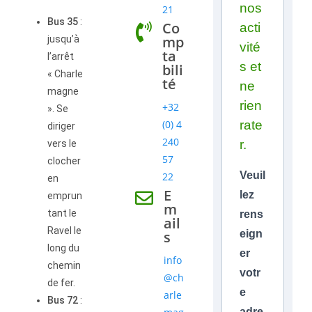
nos
21
Bus 35
:
Co
acti
mp
jusqu’à
vité
ta
l’arrêt
s et
bili
« Charle
té
ne
magne
rien
+32
». Se
(0) 4
rate
diriger
240
r.
vers le
57
clocher
Veuil
22
en
E
lez
emprun
m
tant le
rens
ail
Ravel le
s
eign
long du
er
info
chemin
votr
@ch
de fer.
e
arle
Bus 72
:
adre