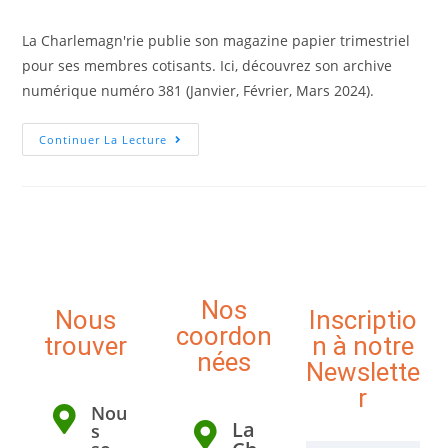
La Charlemagn'rie publie son magazine papier trimestriel
pour ses membres cotisants. Ici, découvrez son archive
numérique numéro 381 (Janvier, Février, Mars 2024).
Continuer La Lecture
Nos
Nous
Inscriptio
coordon
trouver
n à notre
nées
Newslette
r
Nou
La
s