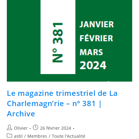
Le magazine trimestriel de La
Charlemagn’rie – n° 381 |
Archive
Olivier
26 février 2024
asbl
/
Membres
/
Toute l'Actualité