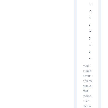
nt
io
n
s
lé
g
al
e
s.
Vous
pouve
z vous
désins
crire à
tout
mome
nt en
cliqua