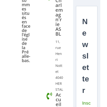
Ch
so
mm
arl
es
em
situ
ag
és
n'r
N
en
ie
face
AS
de
e
BL
l’égl
ise
11,
w
de
la
rue
Pré
Hen
sl
alle-
ri
bas.
et
Nott
et
te
4040
HER
r
STAL
Ac
cu
Insc
eil