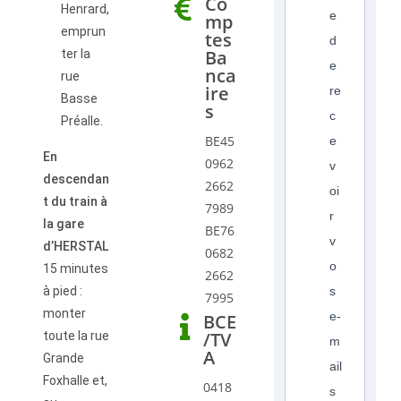
Co
Henrard,
e
mp
emprun
tes
d
Ba
ter la
e
nca
rue
ire
re
Basse
s
c
Préalle.
BE45
e
En
0962
v
descendan
2662
oi
t du train à
7989
r
la gare
BE76
v
d’HERSTAL
0682
o
15 minutes
2662
à pied :
s
7995
monter
e-
BCE
/TV
toute la rue
m
A
Grande
ail
Foxhalle et,
0418
s