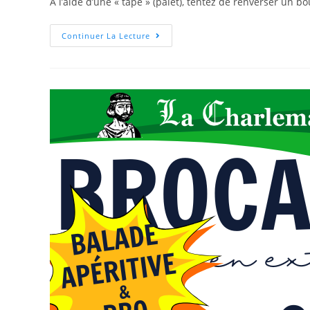
À l’aide d’une « tape » (palet), tentez de renverser un 
Continuer La Lecture