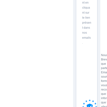
nt en
cliqua
nt sur
le lien
présen
t dans
nos
emails
.
Nous
Brev
que
part
Emai
soum
form
vou
reco
que 
info
que 
allez