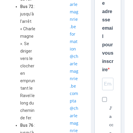
e
arle
Bus 72
:
mag
adre
jusqu’à
nrie
sse
l’arrêt
.be
emai
« Charle
for
magne
l
mat
». Se
pour
ion
diriger
vous
@ch
vers le
inscr
arle
clocher
ire
mag
en
nrie
emprun
.be
tant le
com
Ravel le
pta
long du
@ch
J'
chemin
arle
a
de fer.
mag
cc
Bus 76
:
nrie
jusqu’à