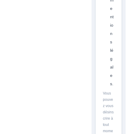
m
e
nt
io
n
s
lé
g
al
e
s.
Vous
pouve
z vous
désins
crire à
tout
mome