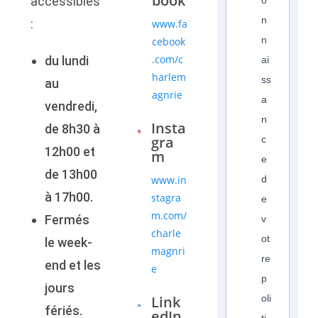
book
accessibles
o
n
:
www.fa
n
cebook
.com/c
du lundi
ai
harlem
ss
au
agnrie
a
vendredi,
n
Insta
de 8h30 à
gra
c
12h00 et
m
e
de 13h00
www.in
d
à 17h00.
stagra
e
m.com/
Fermés
v
charle
ot
le week-
magnri
re
end et les
e
p
jours
Link
oli
fériés.
edIn