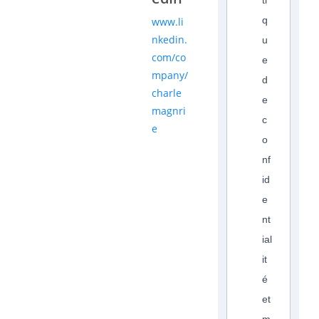
ti
q
www.li
nkedin.
u
com/co
e
mpany/
d
charle
e
magnri
c
e
o
nf
id
e
nt
ial
it
é
et