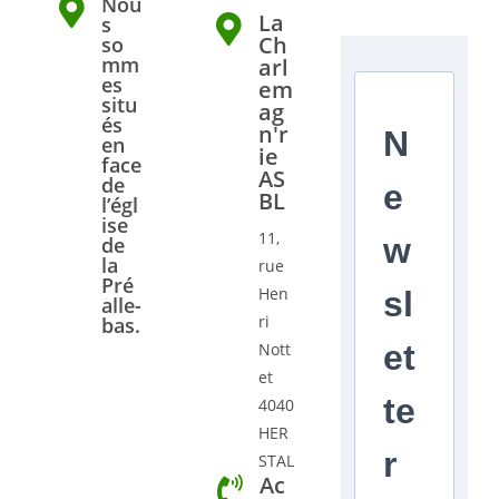
Nou
La
s
Ch
so
mm
arl
es
em
situ
ag
és
n'r
N
en
ie
face
AS
de
e
BL
l’égl
ise
11,
w
de
la
rue
Pré
Hen
sl
alle-
ri
bas.
et
Nott
et
te
4040
HER
r
STAL
Ac