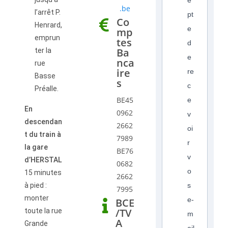
e
.be
l’arrêt P.
pt
Co
Henrard,
e
mp
emprun
tes
d
Ba
ter la
e
nca
rue
ire
re
Basse
s
c
Préalle.
BE45
e
En
0962
v
descendan
2662
oi
t du train à
7989
r
la gare
BE76
v
d’HERSTAL
0682
o
15 minutes
2662
à pied :
s
7995
monter
e-
BCE
/TV
toute la rue
m
A
Grande