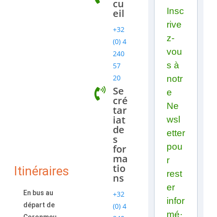
cu
Insc
eil
rive
+32
z-
(0) 4
vou
240
s à
57
20
notr
Se
e
cré
Ne
tar
iat
wsl
de
etter
s
pou
for
ma
r
tio
Itinéraires
rest
ns
er
En bus au
+32
infor
départ de
(0) 4
mé·