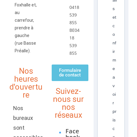
ail
Foxhalle et,
0418
s
au
539
et
carrefour,
855
c
prendre à
BE04
o
gauche
18
nf
(rue Basse
539
Préalle).
ir
855
m
e
Nos
Formulaire
de contact
heures
a
d'ouvertu
v
Suivez-
re
oi
nous sur
r
nos
Nos
pr
réseaux
bureaux
is
sont
c
Face