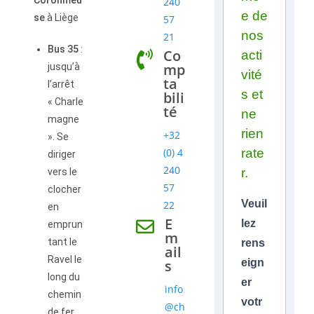
Coronmeu
240
e de
se
à Liège
57
nos
21
Bus 35
:
Co
acti
mp
jusqu’à
vité
ta
l’arrêt
s et
bili
« Charle
té
ne
magne
rien
+32
». Se
(0) 4
rate
diriger
240
r.
vers le
57
clocher
Veuil
22
en
E
lez
emprun
m
tant le
rens
ail
Ravel le
s
eign
long du
er
info
chemin
votr
@ch
de fer.