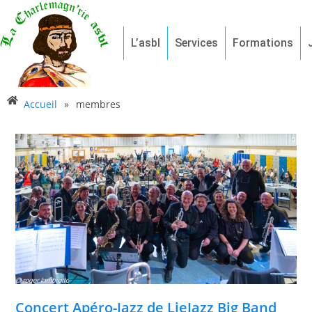
L’asbl
Services
Formations
Accueil
»
membres
Concert Apéro-Jazz de LieJazz Big Band