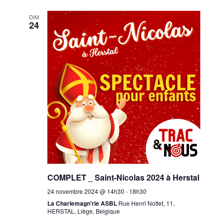
t
i
DIM
24
o
n
s
COMPLET _ Saint-Nicolas 2024 à Herstal
24 novembre 2024 @ 14h30
-
18h30
La Charlemagn'rie ASBL
Rue Henri Nottet, 11,
HERSTAL, Liège, Belgique