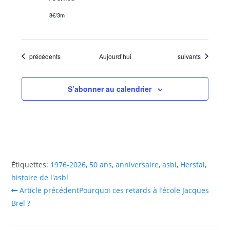
8€/3m
Évènements
Évènements
précédents
Aujourd’hui
suivants
S’abonner au calendrier
Étiquettes
:
1976-2026
,
50 ans
,
anniversaire
,
asbl
,
Herstal
,
histoire de l'asbl
Article précédent
Pourquoi ces retards à l’école Jacques
Brel ?