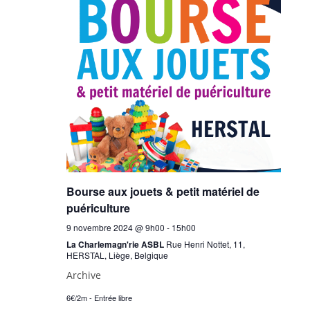
t
t
t
i
i
i
o
o
o
n
n
d
n
n
e
p
e
v
a
z
u
u
r
e
n
c
s
e
o
É
d
Bourse aux jouets & petit matériel de
n
v
a
puériculture
s
è
t
9 novembre 2024 @ 9h00
-
15h00
n
u
e
La Charlemagn'rie ASBL
Rue Henri Nottet, 11,
e
l
.
HERSTAL, Liège, Belgique
m
t
Archive
e
a
n
6€/2m - Entrée libre
t