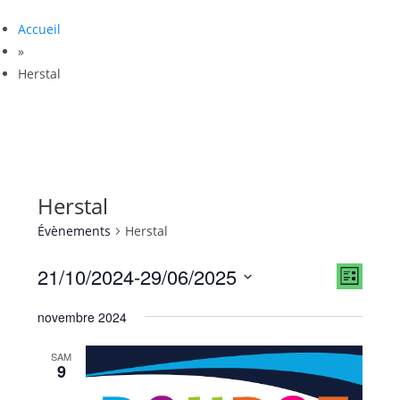
Accueil
»
Herstal
Herstal
Évènements
Herstal
21/10/2024
-
29/06/2025
N
N
L
a
a
i
S
v
novembre 2024
s
v
é
t
i
l
i
e
SAM
g
e
9
g
a
c
a